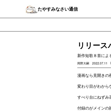
たやすみなさい通信
リリース
新作短歌８首によ
岡野大嗣
2022.07.11
漫画なら見開きの
変わり目がわから
すべり台にねずみ
付録のがメインの