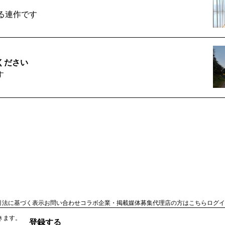
る連作です
ください
す
作です
作です
引法に基づく表示
お問い合わせ
コラボ企業・掲載媒体募集
代理店の方はこちら
ログイ
きます。
登録する