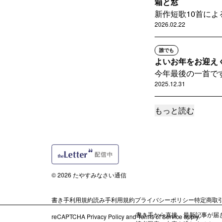
箱と窓
新作短歌10首によ
2026.02.22
誰でも
よいお年をお迎え
今年最後の一首で
2025.12.31
もっと読む
誰でも
Shoegaze
短歌10首による連
2025.12.24
誰でも
© 2026 たやすみなさい通信
Flats
短歌5首による連
書き手利用規約
読み手利用規約
プライバシーポリシー
特定商取
2025.10.28
書き手から直接、最新記事が届
reCAPTCHA
Privacy Policy
and
Terms of Service
apply.