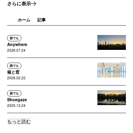
さらに表示
ホーム
記事
誰でも
Anywhere
2026.07.24
誰でも
箱と窓
2026.02.22
誰でも
Shoegaze
2025.12.24
もっと読む
誰でも
Flats
2025.10.28