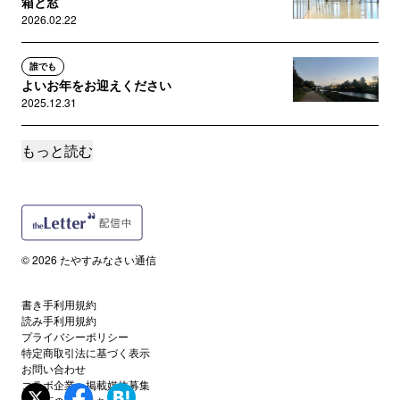
箱と窓
2026.02.22
誰でも
よいお年をお迎えください
2025.12.31
もっと読む
誰でも
Shoegaze
2025.12.24
誰でも
Flats
© 2026 たやすみなさい通信
2025.10.28
書き手利用規約
誰でも
読み手利用規約
かっこいい
プライバシーポリシー
2025.10.19
特定商取引法に基づく表示
お問い合わせ
コラボ企業・掲載媒体募集
誰でも