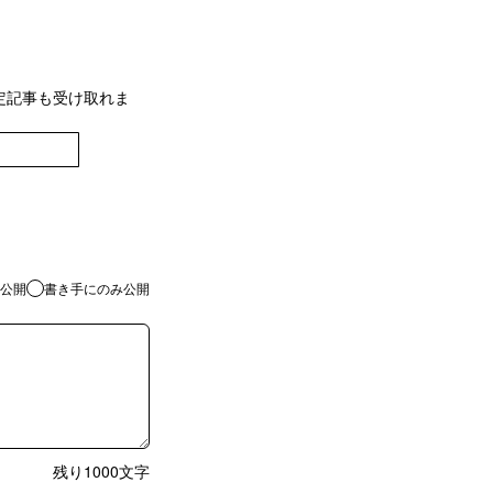
定記事も受け取れま
登録
公開
書き手にのみ公開
残り
1000
文字