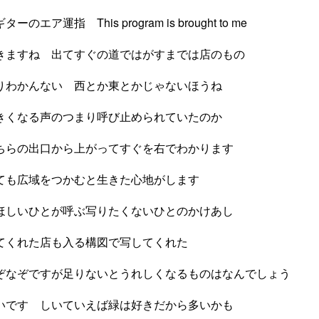
エア運指 This program is brought to me
きますね 出てすぐの道ではがすまでは店のもの
りわかんない 西とか東とかじゃないほうね
きくなる声のつまり呼び止められていたのか
ちらの出口から上がってすぐを右でわかります
ても広域をつかむと生きた心地がします
ほしいひとが呼ぶ写りたくないひとのかけあし
てくれた店も入る構図で写してくれた
ぞなぞですが足りないとうれしくなるものはなんでしょう
いです しいていえば緑は好きだから多いかも