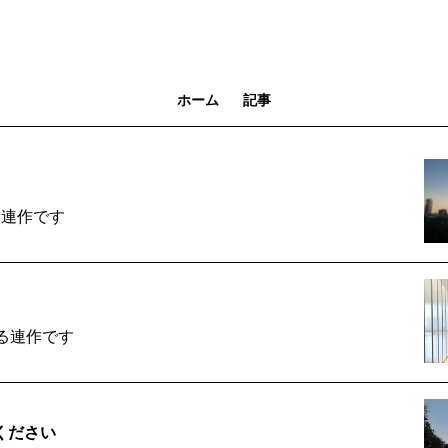
ホーム
記事
る連作です
る連作です
ください