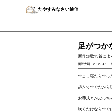
たやすみなさい通信
足がつか
新作短歌15首によ
岡野大嗣
2022.04.13
すこし寝たらすっ
起きてすぐだから
お葬式とかぶっち
咲くだけならすぐ