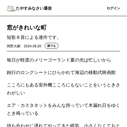
たやすみなさい通信
登録
ログイン
窓がきれいな町
短歌８首による連作です。
岡野大嗣
2024.08.20
誰でも
毎日が軽度のメリーゴーランド夏の光は忙しいから
鈍行のロングシートにひらかれて海辺の移動式映画館
こころにもある室外機こころにもないことをいうときさ
わがしい
エア・カスタネットをみんな持っていて木漏れ日をゆく
とき鳴っている
待ち合わせに遅れてやってきた眠気 小さくなくておと