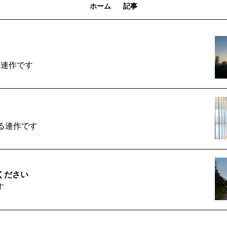
ホーム
記事
る連作です
る連作です
ください
す