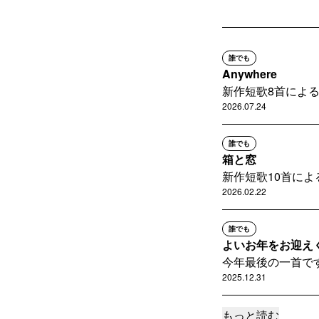
誰でも
Anywhere
新作短歌8首によ
2026.07.24
誰でも
箱と窓
新作短歌10首によ
2026.02.22
誰でも
よいお年をお迎え
今年最後の一首で
2025.12.31
もっと読む
誰でも