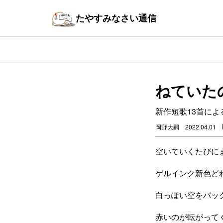
たやすみなさい通信
ねていた
新作短歌13首によ
岡野大嗣
2022.04.01
空いていくたびに
ゲルインク新色ど
白っぽい空をバッ
赤いのが転がって