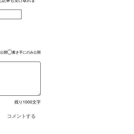
定記事も受け取れま
登録
公開
書き手にのみ公開
残り
1000
文字
コメントする