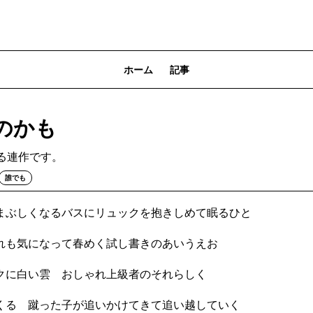
ホーム
記事
のかも
る連作です。
誰でも
まぶしくなるバスにリュックを抱きしめて眠るひと
れも気になって春めく試し書きのあいうえお
クに白い雲 おしゃれ上級者のそれらしく
くる 蹴った子が追いかけてきて追い越していく